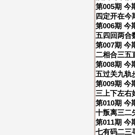
第005期
四定开在今
第006期
五四回两合
第007期
二相合三五
第008期
五过关九轨
第009期
三上下左右
第010期
十叛离三二
第011期
七有码二三