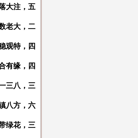
码落大注，五
肖数老大，二
墙稳观特，四
右合有缘，四
数一三八，三
里镇八方，六
命带绿花，三