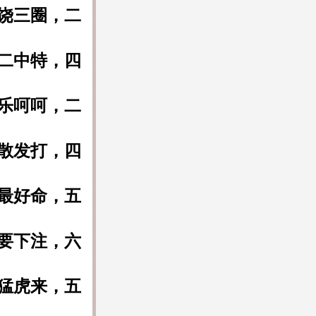
后饶三圈，二
后二中特，四
彩乐呵呵，二
钱散发打，四
脑最好命，五
码要下注，六
跳猛虎来，五