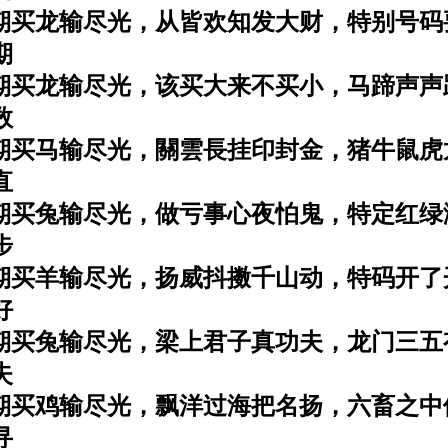
 今期买龙输尽光，从皆欢知发大财，特别号
期
 今期买龙输尽光，该买大来不买小，马蹄声
数
 今期买马输尽光，關雲長挂印封金，猪牛鼠
直
 今期买兔输尽光，做亏事心夜怕鬼，特定红
步
 今期买羊输尽光，扬威抖擞千山动，特码开
好
 今期买兔输尽光，梁上君子真功夫，龙门三
失
 今期买鸡输尽光，飘洋过海把名扬，六畜之
寻