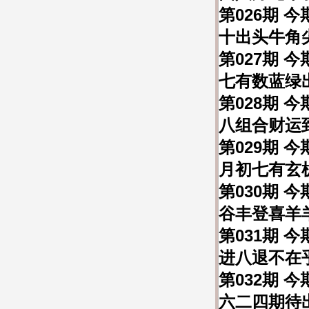
第026期
十出头牛角
第027期
七有数蓝绿
第028期
八组合财运
第029期
月初七有玄
第030期
谷丰登喜羊
第031期
进八退不在
第032期
六二四期待