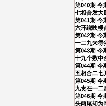
第040期
七相合发大
第041期
六环绕映楼
第042期
一二九来得
第043期
十九个数中
第044期
五相合二七
第045期
九贵在一二
第046期
头两尾却为