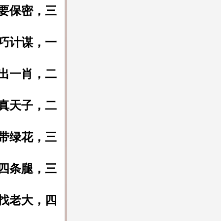
码要保密，三
师巧计谋，一
猪出一肖，二
特真天子，二
命带绿花，三
码四条腿，三
肖找老大，四