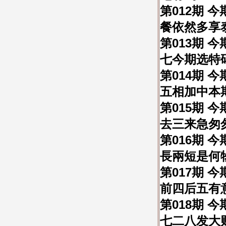
第012期
餐依然多享
第013期
七今期选特
第014期
五相加中本
第015期
去三来急匆
第016期
長兩短是何
第017期
前四后五有
第018期
七二八发大