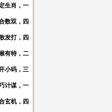
虎定生肖，一
九合数双，四
钱散发打，四
虎猴有特，二
了开小码，三
师巧计谋，一
来合玄机，四