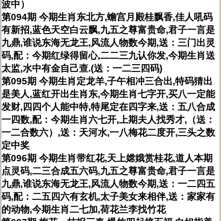
波中）
第094期 今期生肖东北方,蟾宫月殿桂飘香,佳人吼码
有新招,蓝色天空白云飘,九五之尊富贵命,君子一言是
九鼎,谁说东海无龙王,风流人物数今期,送：三门出灵
码,配：今期红绿得留心,二二三九认你发,今期生肖送
太监,水中有金自己查.(送：一二三四码)
第095期 今期生肖定龙羊,子午相冲三合出,特码猜出
是美人,蓝红开出生肖东,今期生肖七字开,买八一定能
发财,四四个人能中特,特尾定在四字来,送：五八合成
一四数,配：今期生肖六七开,上期夫人找秀才,（送：
一二合数六）,送：天河水,一八梅花二度开,三头之数
定中奖
第096期 今期生肖带红花,天上嫦娥赏桂花,道人本期
点灵码,二三合成五六码,九五之尊富贵命,君子一言是
九鼎,谁说东海无龙王,风流人物数今期,送：一二四五
码,配：二五四六有玄机,太子美女来相伴,送：家家有
的动物,今期生肖二七加,荷花兰李找竹花