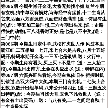
己查,送：一言九鼎,三三今期是玄机,十七十八正当时
第085期 今期生肖开金花,大将无帅找小姐,红兰今期
有玄机,猜中单双有横财,诗海经中有猛兽,十二生肖从
它来,四面八方财源进,八面进财金满堂,(送：诗里有生
肖),配：零五加三最理想,三六今期出头来,(送：走路
很快的动物),三八花香时正好,是七是八不中奖,(送：
三门中特)
第086期 今期生肖定牛羊,武松打虎世人传,风波亭里
满江红,二五相加一七开,来七合六是吉数,八月十五好
码开,特码本期开金花,一三五七是银钱,送：火行中,
配：今期生肖有看头,买上买下不是牛.(送：三人抬二
棺),今期生肖出南方,土金在头应出尽.(送：特码在内)
第087期 六畜兴旺先看好,今期白兔依旧在,把握时机
别错过,合双大码中大奖,本期三门有玄机,二七头上合
五数,双数开出组单码,八来公开得四五,(送：三翻五次
出特码),配：今期生肖找大哥,玉兔下凡救世人（送：
有金有土出灵码）,送：与八有关,二一之间定春秋,十
二生肖最实际