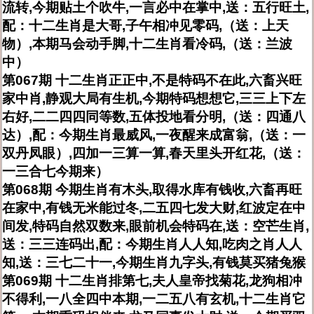
流转,今期贴土个吹牛,一言必中在掌中,送：五行旺土,
配：十二生肖是大哥,子午相冲见零码,（送：上天
物）,本期马会动手脚,十二生肖看冷码,（送：兰波
中）
第067期 十二生肖正正中,不是特码不在此,六畜兴旺
家中肖,静观大局有生机,今期特码想想它,三三上下左
右好,二二四四同等数,五体投地看分明,（送：四通八
达）,配：今期生肖最威风,一夜醒来成富翁,（送：一
双丹凤眼）,四加一三算一算,春天里头开红花,（送：
一三合七今期来）
第068期 今期生肖有木头,取得水库有钱收,六畜再旺
在家中,有钱无米能过冬,二五四七发大财,红波定在中
间发,特码自然双数来,眼前机会特码在,送：空芒生肖,
送：三三连码出,配：今期生肖人人知,吃肉之肖人人
知,送：三七二十一,今期生肖九字头,有钱莫买猪兔猴
第069期 十二生肖排第七,夫人皇帝找菊花,龙狗相冲
不得利,一八全四中本期,一二五八有玄机,十二生肖它