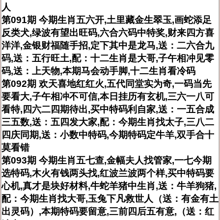
人
第091期 今期生肖五六开,土里藏金生翠玉,画蛇添足
反类犬,绿波有望出旺码,六合六码中特奖,财来四方喜
洋洋,金银财福随手招,定下其中是龙马,送：二六合九
码,送：五行旺土,配：十二生肖是大哥,子午相冲见零
码,送：上天物,本期马会动手脚,十二生肖看冷码
第092期 欢天喜地红红火,五代同堂实为奇,一码当先
要看大,子午相冲不可信,本日挂历有玄机,三六一八可
看特,四六二四期待出,买中特码利自家,送：一五合成
三五数,送：五四发大家,配：今期生肖找太子,三八二
四庆同期,送：小数中特码,今期特码定牛羊,双手合十
莫看错
第093期 今期生肖五七查,金幅夫人找管家,一七今期
选特码,木火有钱两头找,红波兰波两个样,买中特码要
心机,真才是块好材料,牛蛇羊猪中生肖,送：牛羊狗猪,
配：今期生肖找大哥,玉兔下凡救世人（送：有金有土
出灵码）,本期特码要留意,三前四后五有意,（送：红