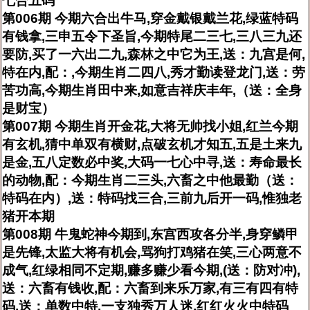
七合五码
第006期 今期六合出牛马,穿金戴银戴兰花,绿蓝特码
有钱拿,三申五令下圣旨,今期特尾二三七,三八三九还
要防,买了一六出二九,森林之中它为王,送：九宫是何,
特在内,配：,今期生肖二四八,秀才勤读登龙门,送：劳
苦功高,今期生肖田中来,如意吉祥庆丰年,（送：全身
是财宝）
第007期 今期生肖开金花,大将无帅找小姐,红兰今期
有玄机,猜中单双有横财,点破玄机才知五,五是土来九
是金,五八定数必中奖,大码一七心中寻,送：寿命最长
的动物,配：今期生肖二三头,六畜之中他最勤（送：
特码在内）,送：特码找三合,三前九后开一码,惟独老
猪开本期
第008期 牛鬼蛇神今期到,东宫西攻各分半,身穿鳞甲
是先锋,太监大将有机会,骂狗打鸡猪在笑,三心两意不
成气,红绿相同不定期,赚多赚少看今期,(送：防对冲),
送：六畜有钱收,配：六畜到来乐万家,有三有四有特
码,送：单数中特,一支独秀万人迷,红红火火中特码