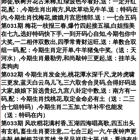
师徒,铁树开花古来稀,红绿波色今看好,送：一定开红
花,配：,今期生肖出南方,风吹草动见牛羊.送：特码在
内,今期生肖找梅花,嫦娥月宫思情郎.送：一七合五码
第031期 梅花一枝报三春,爆竹四起接五福,白姐指美
在七九,选好特码快下手,一到开码心自知,今期包你中
大奖,一二相伴双数出,四季常青财运旺,送：单数合双
组一码,配：今期生肖定开单,牛羊猪兔中奖,（送：天
河水）,今期生肖最勒劳,和尚敲钟三更起,送：挂羊头
卖狗肉
第032期 今期生肖发金光,桃花潭水深千尺,龙吟虎啸
三更发,蓝天白云鸟儿飞,三六取舍合灵码,合得好码送
大家,娘娘下旨选贵妃,九宫八卦定中数,送：南方有一
码,配：今期生肖找桃花,取定金命必有土（送：二三
合七组特码）,今期生肖二五加,亡羊补牢也能发
（送：特码在内）
第033期 风吹稻花满村香,五湖四海唱高歌,四五出头
有玄机,畜生生肖要注意,二七合三起一六,午夜钟声更
夫敲,铁树银花送英雄,龙风呈祥庆太平,(送：看诗有生