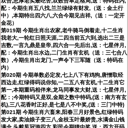
双合,忠厚老实最吃苦,双数合单定格局,送：特码在内,
配：今期生肖五八找,兰兰绿绿有财发,（送：金土行
中）,本期特出四六八,六合今期见吉祥,（送：一定开
金花）
第019期 今期生肖出农家,老牛骑马倒着走,十二生肖
我老大,一轮红日照天涯,二四当前五六到,选出二三是
吉数,一言九鼎是皇帝,四六合一先后出,送：七星伴月,
配：今期生肖出水边,二门生肖有玄机（送：三七合八
数）,今期生肖出龙门,一声令下三军随（送：特码在
内）
第020期 今期单数必定发,七上八下有鸡狗,唐憎取经
西边走,红绿得码说你知,一二五八有玄机,十二生肖它
第一,本期重码相伴来,龙马同事发大财,送：七星伴月,
配：;今期特码又是双,金期之数中特码,(送：南方有玄
机),三八花香时正好,是七是八不中奖,(送：三门中特)
第021期 今期生肖六畜来,阳春三月好景色,红绿特码
发大家,卖油娘子变三八,金枝玉叶最娇贵,水满金山钱
满仓.头戴凤冠游四方,彩民今期猜中奖,送：西方开码