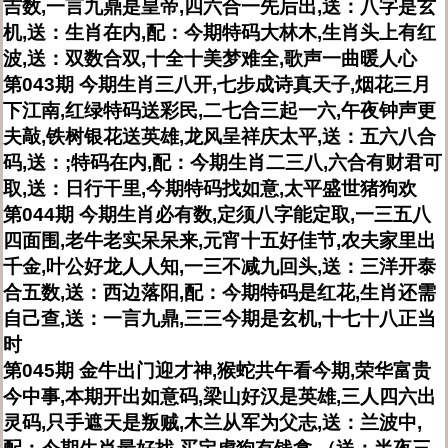
吉数,一言九鼎是皇帝,四六合一先后出,送：八字是玄
机,送：生肖在内,配：今期特码大林木,生肖头上有红
波,送：双数合双,十全十美梦难全,歌声一曲暖人心
第043期 今期生肖三八开,七步成诗真天子,烟花三月
下江南,红绿特码送彩民,二七合三起一六,午夜钟声更
夫敲,铁树银花送英雄,龙风呈祥庆太平,送：五六八合
码,送：;特码在内,配：今期生肖二三八,六合有财君可
取,送：日行干里,今期特码找如意,太平盛世猪狗欢
第044期 今期生肖必有数,定须八字能定取,一三五八
四面围,老牛老实呆呆来,元宵十五好佳节,农夫家里出
千金,叶公好龙人人知,一三不减九回头,送：三洋开泰
合五数,送：西边落阳,配：今期特码是红花,生肖还需
自己查,送：一言九鼎,三三今期是玄机,十七十八正当
时
第045期 金牛出门迎才神,猴蛇共午看今期,荣华富贵
今中事,本期开出如意码,梁山好汉是英雄,三人四六出
灵码,只手遮天是叛贼,木兰从军为父志,送：兰波中,