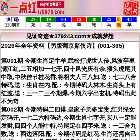
见证奇迹★379243.com★成就梦想
2026年全年资料【另版葡京赌侠诗】(001-365)
第001期 今期生肖定牛羊,武松打虎世人传,风波亭里
满江红,二五相加一七开,四十风光庆有余,猴头虎尾其
中取,中秋佳节桂花香,将相夫人三八妇,送：七二八合
特码,送：生肖在内,配：今期特码大林木,生肖头上有
红波,送：三一二三今期爆,今期六字出玄机,特码出此
不为奇
第002期 今期特码二四排,皇家子弟多宝贵,红男绿女
定码开,一七二六特码边,今期生肖七字开,买八一定能
发财,四四个人能中特,特尾定在四字来,送：一二合九
数,送：西边落阳,配：今期特码是红花,生肖还需自己