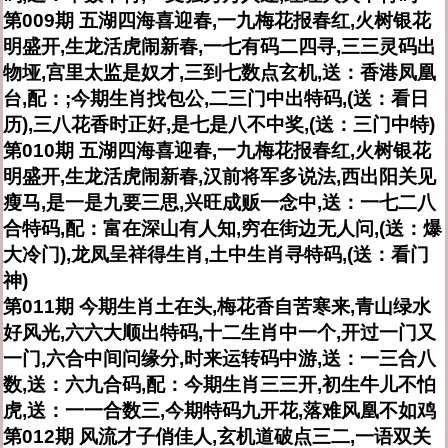
第009期 五湖四海喜迎春,一九梅花报春红,火树银花
明盛开,生龙活虎闹新春,一七有码二四寻,三三灵码出
物垭,宫里太监是奴才,三到七数点玄机,送：香港凤凰
台,配：;今期生肖找包公,二三门中出特码,(送：看日
历),三八花香时正好,是七是八不中奖,(送：三门中特)
第010期 五湖四海喜迎春,一九梅花报春红,火树银花
明盛开,生龙活虎闹新春,汉前将军多说法,西出阳关见
瘦马,是一是九要三思,兴旺成贩一念中,送：一七二八
合特码,配：富在深山有人知,穷在街边无人问,(送：爆
大冷门),龙凤呈祥得生肖,土中生肖寻特码,(送：看门
神)
第011期 今期生肖土在头,梅花香自苦寒来,青山绿水
好风光,六六大顺出特码,十二生肖中一个,开过一门又
一门,六合中间问缘分,时来运转码中游,送：一三合八
数,送：六九合码,配：今期生肖三三开,初生牛儿不怕
虎,送：一一合数三,今期特码九开花,落难风凰不如鸡
第012期 风流才子俏佳人,玄机道破点三二,一语双关