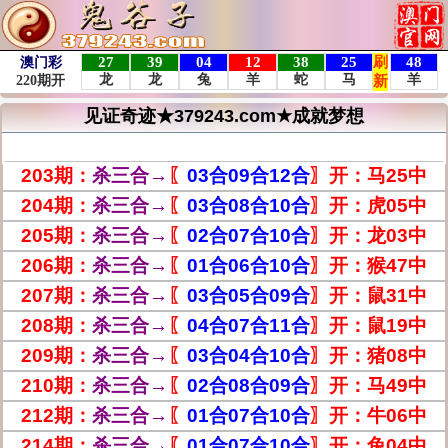
见证奇迹★379243.com★成就梦想
╬→绝杀三合←╬期期必跟
203期：
杀三合→
〖
03合09合12合
〗开：马25
中
204期：
杀三合→
〖
03合08合10合
〗开：虎05
中
205期：
杀三合→
〖
02合07合10合
〗开：龙03
中
206期：
杀三合→
〖
01合06合10合
〗开：猴47
中
207期：
杀三合→
〖
03合05合09合
〗开：鼠31
中
208期：
杀三合→
〖
04合07合11合
〗开：鼠19
中
209期：
杀三合→
〖
03合04合10合
〗开：猪08
中
210期：
杀三合→
〖
02合08合09合
〗开：马49
中
212期：
杀三合→
〖
01合07合10合
〗开：牛06
中
214期：
杀三合→
〖
01合07合10合
〗开：兔04
中