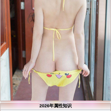
2026年属性知识