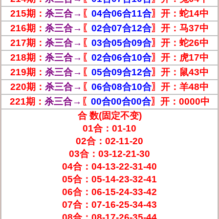
215期：
杀三合→
〖
04合06合11合
〗开：蛇14
中
216期：
杀三合→
〖
02合07合12合
〗开：马37
中
217期：
杀三合→
〖
03合05合09合
〗开：蛇26
中
218期：
杀三合→
〖
02合06合10合
〗开：虎17
中
219期：
杀三合→
〖
05合09合12合
〗开：鼠43
中
220期：
杀三合→
〖
06合08合10合
〗开：羊48
中
221期：
杀三合→
〖
00合00合00合
〗开：0000
中
合 数(固定不变)
01合：01-10
02合：02-11-20
03合：03-12-21-30
04合：04-13-22-31-40
05合：05-14-23-32-41
06合：06-15-24-33-42
07合：07-16-25-34-43
08合：08-17-26-35-44